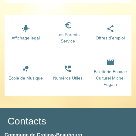
euro_symbol
wb_incandescent
share
Les Parents
Affichage légal
Offres d'emploi
Service
movie
bubble_chart
perm_phone_msg
Billetterie Espace
École de Musique
Numéros Utiles
Culturel Michel
Fugain
Contacts
Commune de Croissy-Beaubourg