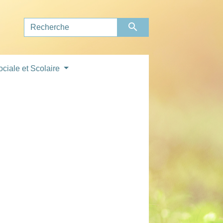
search
ociale et Scolaire