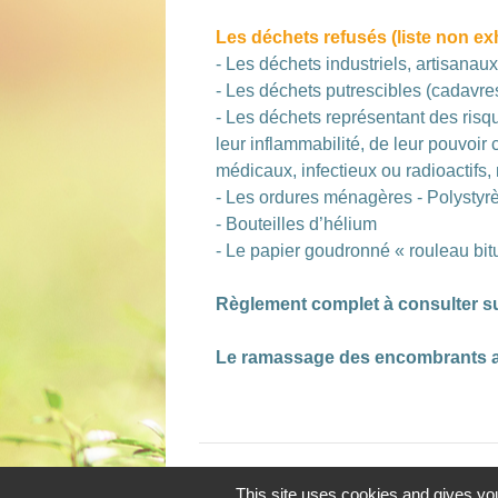
Les déchets refusés (liste non ex
- Les déchets industriels, artisana
- Les déchets putrescibles (cadavr
- Les déchets représentant des risq
leur inflammabilité, de leur pouvoir 
médicaux, infectieux ou radioactifs
- Les ordures ménagères - Polystyrèn
- Bouteilles d’hélium
- Le papier goudronné « rouleau bi
Règlement complet à consulter su
Le ramassage des encombrants a 
This site uses cookies and gives you