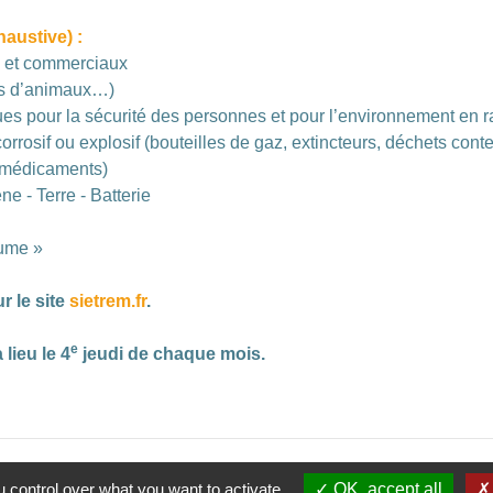
haustive) :
ux et commerciaux
es d’animaux…)
ues pour la sécurité des personnes et pour l’environnement en ra
corrosif ou explosif (bouteilles de gaz, extincteurs, déchets con
, médicaments)
e - Terre - Batterie
tume »
r le site
sietrem.fr
.
e
lieu le 4
jeudi de chaque mois.
 control over what you want to activate
OK, accept all