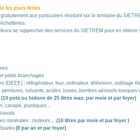
e les jours fériés.
gratuitement aux particuliers résidant sur le territoire du SIET
échetteries.
 devra se rapprocher des services du SIETREM pour en obtenir
ines
s et petits branchages
s (DEEE) : réfrigérateur, four, ordinateur, télévision, outillage 
eintures, solvants, acides, bases, bombes aérosols toxiques vi
.
(10 pots ou bidons de 25 litres max. par mois et par foyer)
er, canapé, plastiques…
Gravats
iles minérales : moteurs…
(10 litres par mois et par foyer )
séparés
(8 par an et par foyer)