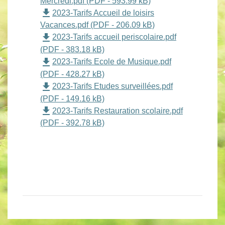
Mercredi.pdf (PDF - 593.99 kB)
file_download
2023-Tarifs Accueil de loisirs
Vacances.pdf (PDF - 206.09 kB)
file_download
2023-Tarifs accueil periscolaire.pdf
(PDF - 383.18 kB)
file_download
2023-Tarifs Ecole de Musique.pdf
(PDF - 428.27 kB)
file_download
2023-Tarifs Etudes surveillées.pdf
(PDF - 149.16 kB)
file_download
2023-Tarifs Restauration scolaire.pdf
(PDF - 392.78 kB)