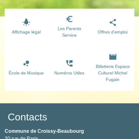
euro_symbol
wb_incandescent
share
Les Parents
Affichage légal
Offres d'emploi
Service
movie
bubble_chart
perm_phone_msg
Billetterie Espace
École de Musique
Numéros Utiles
Culturel Michel
Fugain
Contacts
Commune de Croissy-Beaubourg
30 rue de Paris