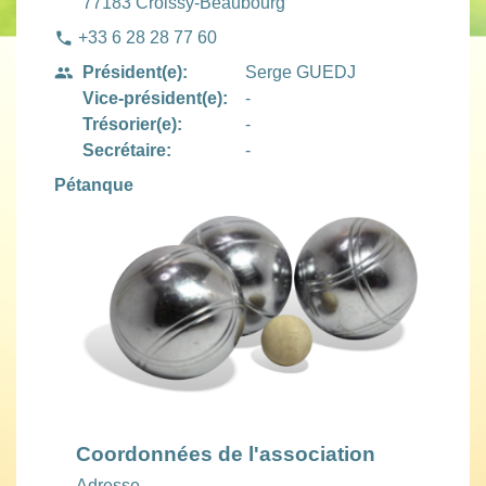
77183 Croissy-Beaubourg
+33 6 28 28 77 60
phone
Président(e):
Serge GUEDJ
people
Vice-président(e):
-
Trésorier(e):
-
Secrétaire:
-
Pétanque
Coordonnées de l'association
Adresse