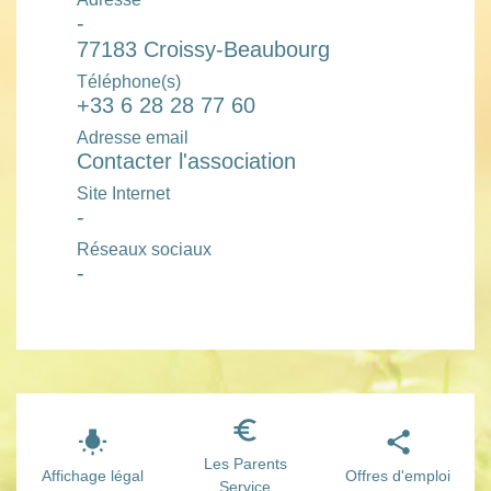
-
77183 Croissy-Beaubourg
Téléphone(s)
+33 6 28 28 77 60
Adresse email
Contacter l'association
Site Internet
-
Réseaux sociaux
-
euro_symbol
wb_incandescent
share
Les Parents
Affichage légal
Offres d'emploi
Service