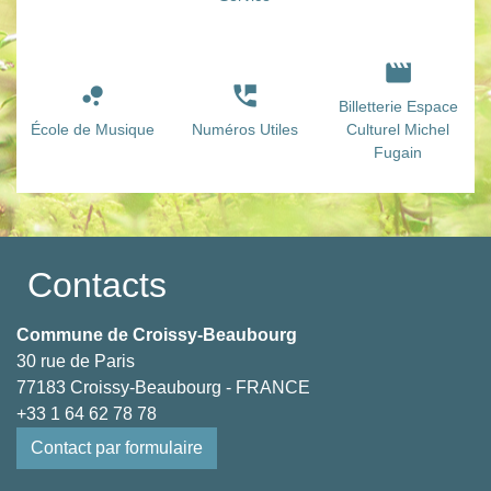
movie
bubble_chart
perm_phone_msg
Billetterie Espace
École de Musique
Numéros Utiles
Culturel Michel
Fugain
Contacts
Commune de Croissy-Beaubourg
30 rue de Paris
77183 Croissy-Beaubourg - FRANCE
+33 1 64 62 78 78
Contact par formulaire