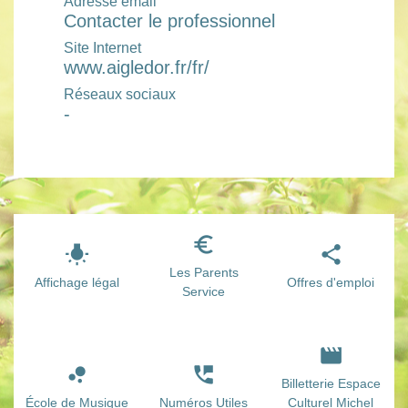
Adresse email
Contacter le professionnel
Site Internet
www.aigledor.fr/fr/
Réseaux sociaux
-
euro_symbol
wb_incandescent
share
Les Parents
Affichage légal
Offres d'emploi
Service
movie
bubble_chart
perm_phone_msg
Billetterie Espace
École de Musique
Numéros Utiles
Culturel Michel