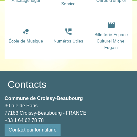
Affichage légal
Offres d'emploi
Service
movie
bubble_chart
perm_phone_msg
Billetterie Espace
École de Musique
Numéros Utiles
Culturel Michel
Fugain
Contacts
Commune de Croissy-Beaubourg
30 rue de Paris
77183 Croissy-Beaubourg - FRANCE
+33 1 64 62 78 78
Contact par formulaire