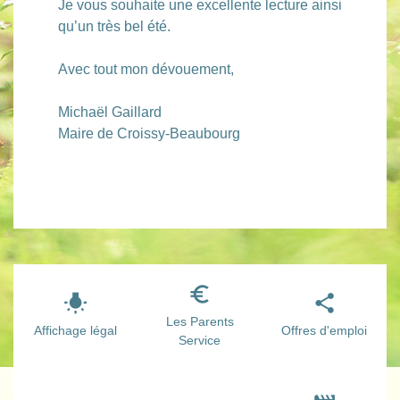
Je vous souhaite une excellente lecture ainsi
qu’un très bel été.
Avec tout mon dévouement,
Michaël Gaillard
Maire de Croissy-Beaubourg
euro_symbol
wb_incandescent
share
Les Parents
Affichage légal
Offres d'emploi
Service