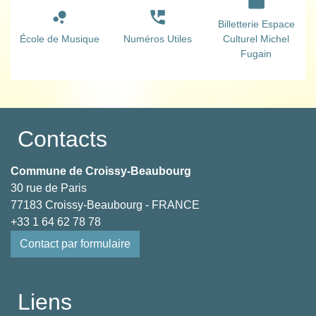
movie
bubble_chart
perm_phone_msg
Billetterie Espace
École de Musique
Numéros Utiles
Culturel Michel
Fugain
Contacts
Commune de Croissy-Beaubourg
30 rue de Paris
77183 Croissy-Beaubourg - FRANCE
+33 1 64 62 78 78
Contact par formulaire
Liens