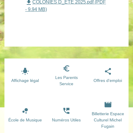
file_download
COLONIES D_ETE 2025.pdf (PDF
- 9.94 MB)
euro_symbol
wb_incandescent
share
Les Parents
Affichage légal
Offres d'emploi
Service
movie
bubble_chart
perm_phone_msg
Billetterie Espace
École de Musique
Numéros Utiles
Culturel Michel
Fugain