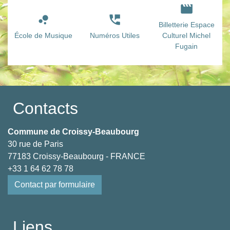
movie
bubble_chart
perm_phone_msg
Billetterie Espace
École de Musique
Numéros Utiles
Culturel Michel
Fugain
Contacts
Commune de Croissy-Beaubourg
30 rue de Paris
77183 Croissy-Beaubourg - FRANCE
+33 1 64 62 78 78
Contact par formulaire
Liens