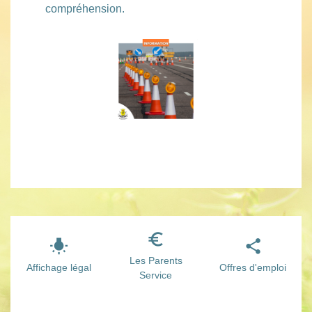
compréhension.
euro_symbol
wb_incandescent
share
Les Parents
Affichage légal
Offres d'emploi
Service